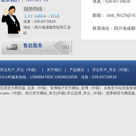
传真：028-83718618
邮箱： zhsh_90229@1
传真：028-83718618
地址：四川省成都市彭州工业
联系地址：四川省成都
区
开云开户_开云（中国）
|
关于我们
|
产品展示
|
开云开户_开云（中国）
24小时服务热线：13968847858 13608023838 传真：028-83718618
完美官方网页版_完美（中国）
安博电子官方网站_安博（中国）
乐鱼官方站页面登录
wanbo（中国）
米兰官方网站_米兰(中国)
开云足球_开云（中国）
世界杯官方网页版