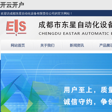
开云开户
欢迎访成都东星自动化设备有限责任公司的官方网站！