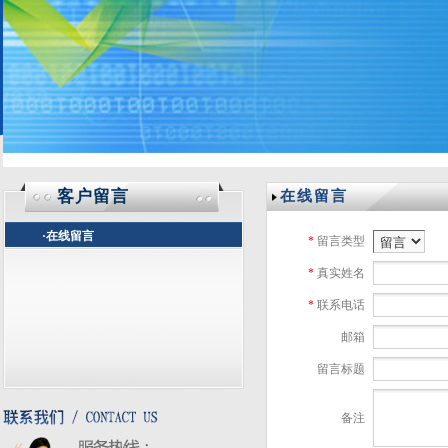
客户留言
在线留言
·在线留言
*
留言类型
*
真实姓名
*
联系电话
邮箱
留言标题
备注